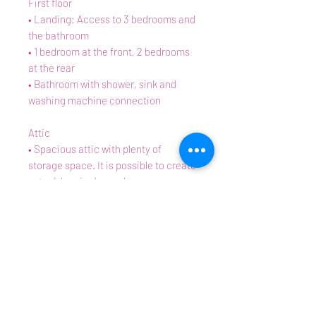
First floor
• Landing: Access to 3 bedrooms and
the bathroom
• 1 bedroom at the front, 2 bedrooms
at the rear
• Bathroom with shower, sink and
washing machine connection
Attic
• Spacious attic with plenty of
storage space. It is possible to create
extra (sleeping) room here
Backyard
• Backyard located on the southwest
Specialties
• Sufficient parking in the area