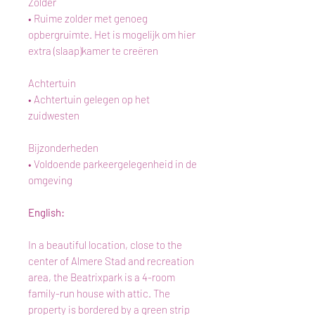
Zolder
• Ruime zolder met genoeg
opbergruimte. Het is mogelijk om hier
extra (slaap)kamer te creëren
Achtertuin
• Achtertuin gelegen op het
zuidwesten
Bijzonderheden
• Voldoende parkeergelegenheid in de
omgeving
English:
In a beautiful location, close to the
center of Almere Stad and recreation
area, the Beatrixpark is a 4-room
family-run house with attic. The
property is bordered by a green strip